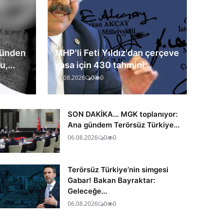
sünden
MHP'li Feti Yıldız'dan çerçeve
,...
yasa için 430 tahmini...
06.08.2026
0
0
SON DAKİKA... MGK toplanıyor:
Ana gündem Terörsüz Türkiye...
06.08.2026
0
0
Terörsüz Türkiye’nin simgesi
Gabar! Bakan Bayraktar:
Geleceğe...
06.08.2026
0
0