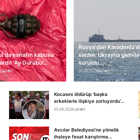
Rusya'dan Karadeniz'd
ul'da esnafın kabusu
saldırı: Ukrayna gemile
rdı! 'Ay Gurubu'...
vuruldu...
6
0
0
06.08.2026
0
0
Kocasını öldürüp 'başka
erkeklerle ilişkiye zorluyordu'...
05.08.2026
0
0
Avcılar Belediyesi'ne yönelik
ihaleye fesat karıştırma...