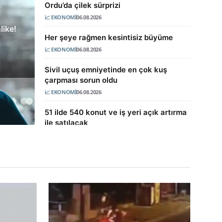
Ordu’da çilek sürprizi
📈 EKONOMI
06.08.2026
rmül
like!
Her şeye rağmen kesintisiz büyüme
📈 EKONOMI
06.08.2026
Sivil uçuş emniyetinde en çok kuş
çarpması sorun oldu
📈 EKONOMI
06.08.2026
51 ilde 540 konut ve iş yeri açık artırma
ile satılacak
📈 EKONOMI
06.08.2026