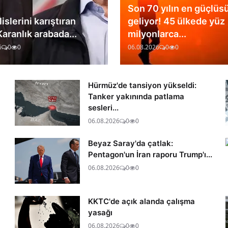
Son 70 yılın en güçlüs
lislerini karıştıran
geliyor! 45 ülkede yüz
Karanlık arabada...
milyonlarca...
6
0
0
06.08.2026
0
0
Hürmüz'de tansiyon yükseldi:
Tanker yakınında patlama
sesleri...
06.08.2026
0
0
Beyaz Saray'da çatlak:
Pentagon'un İran raporu Trump'ı...
06.08.2026
0
0
KKTC'de açık alanda çalışma
yasağı
06.08.2026
0
0