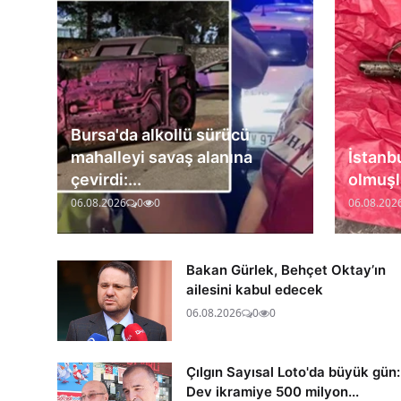
Bursa'da alkollü sürücü
mahalleyi savaş alanına
İstanb
çevirdi:...
olmuşla
06.08.2026
0
0
06.08.202
Bakan Gürlek, Behçet Oktay’ın
ailesini kabul edecek
06.08.2026
0
0
Çılgın Sayısal Loto'da büyük gün:
Dev ikramiye 500 milyon...