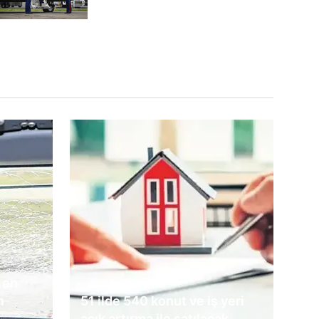
 en
n
51 ilde 540 konut ve iş yeri
açık artırma ile satılacak...