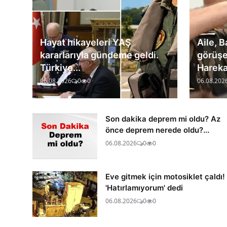
Hayat hikayeleri YAŞ
Aile, 
kararlarıyla gündeme geldi.
görüşe
Türkiye...
Harekat
06.08.2026
0
0
06.08.202
Son dakika deprem mi oldu? Az
önce deprem nerede oldu?...
06.08.2026
0
0
Eve gitmek için motosiklet çaldı!
'Hatırlamıyorum' dedi
06.08.2026
0
0