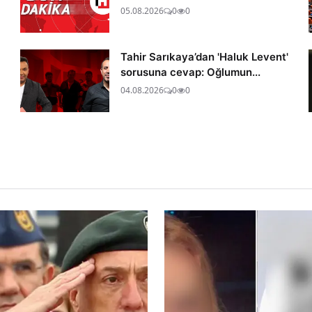
05.08.2026
0
0
Tahir Sarıkaya’dan 'Haluk Levent'
sorusuna cevap: Oğlumun...
04.08.2026
0
0