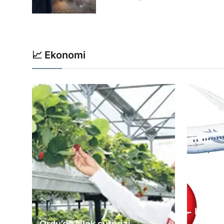
📈 Ekonomi
Her şe
Ordu’da çilek sürprizi
büyüm