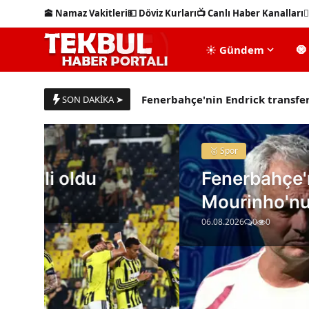
🕋 Namaz Vakitleri
💵 Döviz Kurları
📺 Canlı Haber Kanalları
✍
☀️ Gündem
🧿
Ülke puanında son durum belli 
Fenerbahçe'nin Endrick transfer
SON DAKİKA ➤
Zeynep Sönmez, Kanada Açık'a ik
Cansever'in son sağlık durumu n
🥇 Spor
Meltem Cumbul'u yıkan ölüm! 'Yo
Fenerbahçe'nin Endrick tran
MASTERCHEF'TE ANA KADROYA GİR
Mourinho'nun kararına bağlı
Komşusunun şikayeti nedeniyle 4
06.08.2026
0
0
İran kulislerini karıştıran iddi
Son 70 yılın en güçlüsü geliyor!
2 bin 100 sipariş verdi ama tek 
1 milyon euroluk piyango bileti