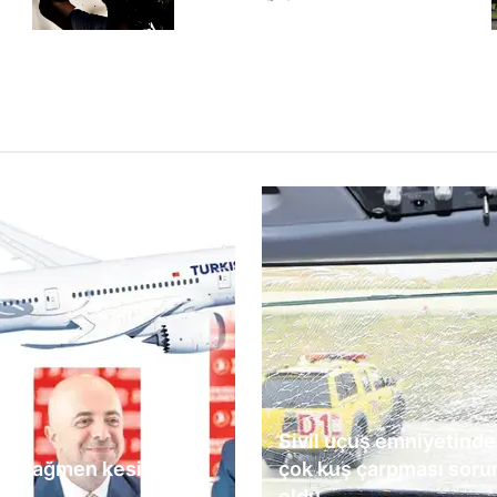
Sivil uçuş emniyetinde
ye rağmen kesintisiz
çok kuş çarpması soru
e
oldu...