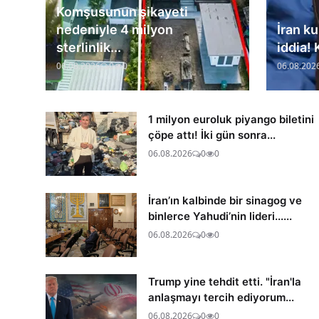
Komşusunun şikayeti
nedeniyle 4 milyon
İran ku
sterlinlik...
iddia! 
06.08.2026
0
0
06.08.202
1 milyon euroluk piyango biletini
çöpe attı! İki gün sonra...
06.08.2026
0
0
İran’ın kalbinde bir sinagog ve
binlerce Yahudi’nin lideri......
06.08.2026
0
0
Trump yine tehdit etti. "İran'la
anlaşmayı tercih ediyorum...
06.08.2026
0
0