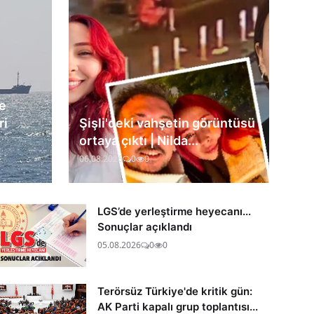
e
ri
Şişli'deki vahşetin görüntüsü
ortaya çıktı | Nilda...
06.08.2026
0
0
LGS’de yerleştirme heyecanı...
Sonuçlar açıklandı
05.08.2026
0
0
Terörsüz Türkiye'de kritik gün:
AK Parti kapalı grup toplantısı...