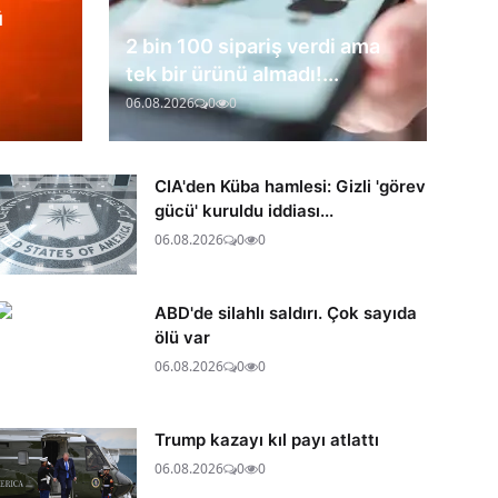
ü
2 bin 100 sipariş verdi ama
tek bir ürünü almadı!...
06.08.2026
0
0
CIA'den Küba hamlesi: Gizli 'görev
gücü' kuruldu iddiası...
06.08.2026
0
0
ABD'de silahlı saldırı. Çok sayıda
ölü var
06.08.2026
0
0
Trump kazayı kıl payı atlattı
06.08.2026
0
0