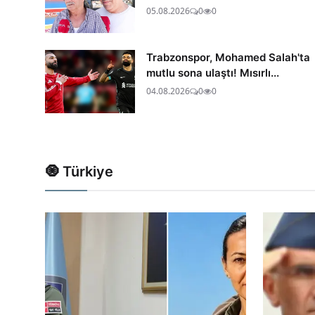
05.08.2026
0
0
Trabzonspor, Mohamed Salah'ta
mutlu sona ulaştı! Mısırlı...
04.08.2026
0
0
🧿 Türkiye