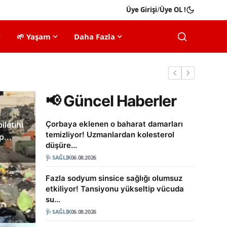
Üye Girişi
/
Üye OL !
🌱 Yaşam
Daha Fazla
📢 Güncel Haberler
'Duanızı eksik etmeyin'
📺 Magazi
Çorbaya eklenen o baharat damarları
iletini
Kanada Açık'a ikinci
Canse
temizliyor! Uzmanlardan kolesterol
p...
önlüğü hangi yarışmacı aldı?
Lösem
düşüre...
 oluyorum'
🩺 SAĞLIK
06.08.2026
haber
ü'
Fazla sodyum sinsice sağlığı olumsuz
06.08.2026
etkiliyor! Tansiyonu yükseltip vücuda
su...
🩺 SAĞLIK
06.08.2026