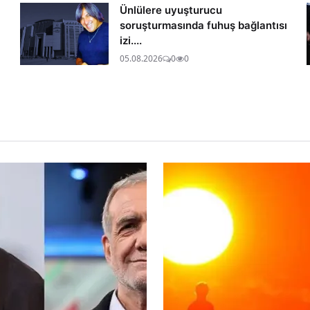
Ünlülere uyuşturucu
soruşturmasında fuhuş bağlantısı
izi....
05.08.2026
0
0